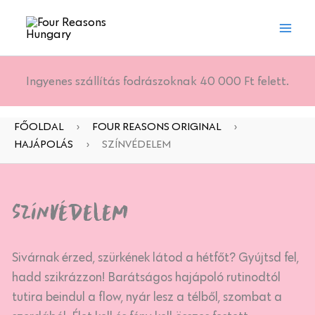
Skip
to
content
Ingyenes szállítás fodrászoknak 40 000 Ft felett.
FŐOLDAL
›
FOUR REASONS ORIGINAL
›
HAJÁPOLÁS
›
SZÍNVÉDELEM
Színvédelem
Sivárnak érzed, szürkének látod a hétfőt? Gyújtsd fel,
hadd szikrázzon! Barátságos hajápoló rutinodtól
tutira beindul a flow, nyár lesz a télből, szombat a