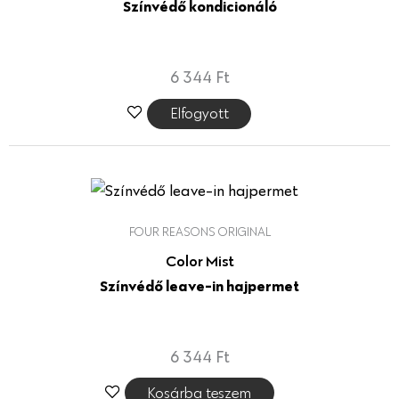
Színvédő kondicionáló
6 344
Ft
Elfogyott
FOUR REASONS ORIGINAL
Color Mist
Színvédő leave-in hajpermet
6 344
Ft
Kosárba teszem