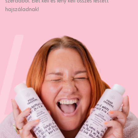
szerdából. Élet kell és fény kell összes festett
hajszáladnak!