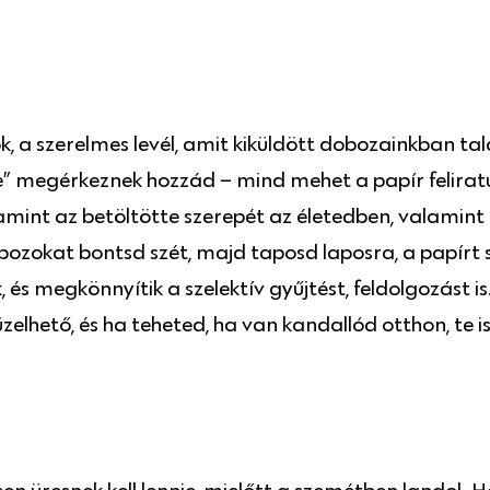
k, a szerelmes levél, amit kiküldött dobozainkban ta
e” megérkeznek hozzád – mind mehet a papír felira
 amint az betöltötte szerepét az életedben, valamint
zokat bontsd szét, majd taposd laposra, a papírt si
 és megkönnyítik a szelektív gyűjtést, feldolgozást 
elhető, és ha teheted, ha van kandallód otthon, te 