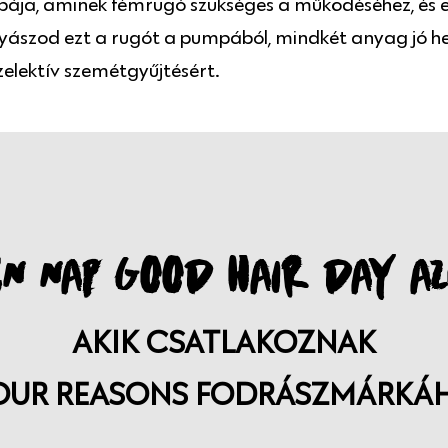
ja, aminek fémrugó szükséges a működéséhez, és ez
yászod ezt a rugót a pumpából, mindkét anyag jó h
elektív szemétgyűjtésért.
N NAP GOOD HAIR DAY AZ
AKIK CSATLAKOZNAK
OUR REASONS FODRÁSZMÁRKÁ