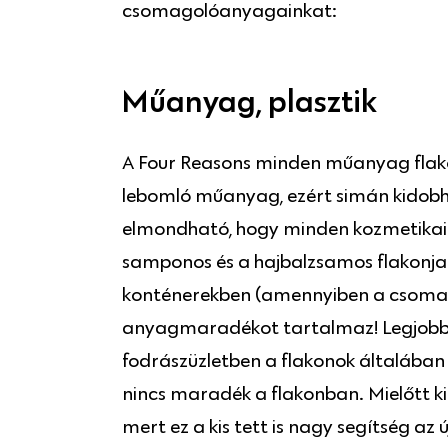
csomagolóanyagainkat:
Műanyag, plasztik
A Four Reasons minden műanyag flakon
lebomló műanyag, ezért simán kidobh
elmondható, hogy minden kozmetikai 
samponos és a hajbalzsamos flakonjai
konténerekben (amennyiben a csomagol
anyagmaradékot tartalmaz! Legjobb, h
fodrászüzletben a flakonok általában el
nincs maradék a flakonban. Mielőtt ki
mert ez a kis tett is nagy segítség az 