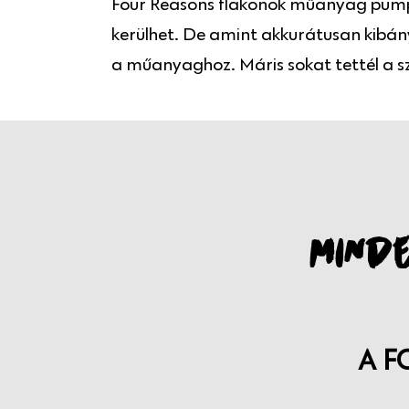
Four Reasons flakonok műanyag pumpá
kerülhet. De amint akkurátusan kibán
a műanyaghoz. Máris sokat tettél a sz
MINDE
A F