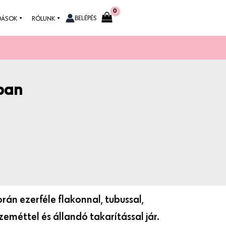
BELÉPÉS
DÁSOK
RÓLUNK
ban
n ezerféle flakonnal, tubussal,
eméttel és állandó takarítással jár.