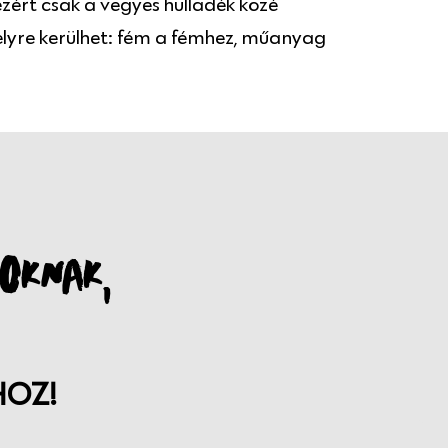
ért csak a vegyes hulladék közé
elyre kerülhet: fém a fémhez, műanyag
OKNAK,
HOZ!