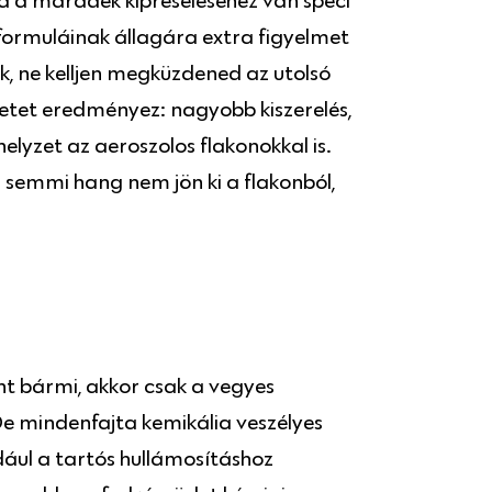
Ha a maradék kipréseléséhez van spéci
 formuláinak állagára extra figyelmet
ak, ne kelljen megküzdened az utolsó
tet eredményez: nagyobb kiszerelés,
elyzet az aeroszolos flakonokkal is.
 semmi hang nem jön ki a flakonból,
 bármi, akkor csak a vegyes
De mindenfajta kemikália veszélyes
ául a tartós hullámosításhoz