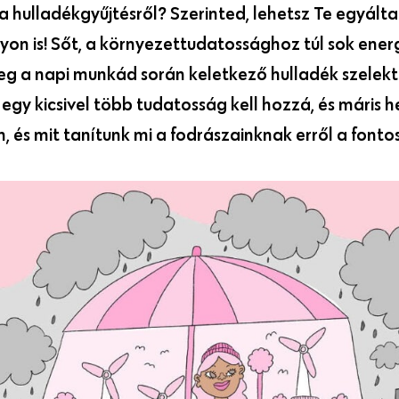
 hulladékgyűjtésről? Szerinted, lehetsz Te egyált
n is! Sőt, a környezettudatossághoz túl sok energi
d meg a napi munkád során keletkező hulladék szelek
egy kicsivel több tudatosság kell hozzá, és máris h
, és mit tanítunk mi a fodrászainknak erről a fontos