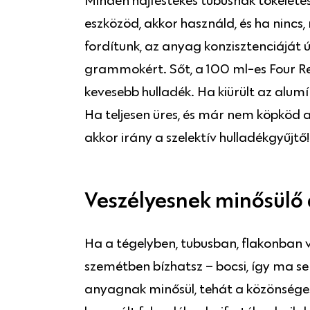
Minden hajfestékes tubusnak tökéletes
eszközöd, akkor használd, és ha nincs
fordítunk, az anyag konzisztenciáját ú
grammokért. Sőt, a 100 ml-es Four R
kevesebb hulladék. Ha kiürült az alum
Ha teljesen üres, és már nem köpköd a
akkor irány a szelektív hulladékgyűjtő!
Veszélyesnek minősül
Ha a tégelyben, tubusban, flakonban
szemétben bízhatsz – bocsi, így ma s
anyagnak minősül, tehát a közönséges