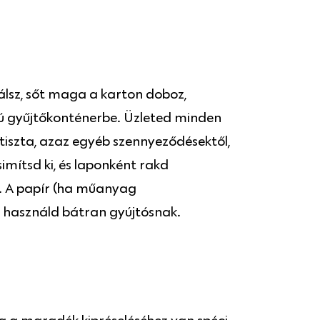
lálsz, sőt maga a karton doboz,
tú gyűjtőkonténerbe. Üzleted minden
 tiszta, azaz egyéb szennyeződésektől,
mítsd ki, és laponként rakd
is. A papír (ha műanyag
is használd bátran gyújtósnak.