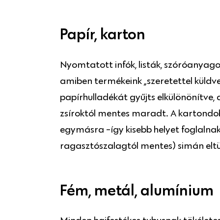
Papír, karton
Nyomtatott infók, listák, szóróanyago
amiben termékeink „szeretettel küldv
papírhulladékát gyűjts elkülönönítve,
zsíroktól mentes maradt. A kartondobo
egymásra -így kisebb helyet foglalnak,
ragasztószalagtól mentes) simán eltüz
Fém, metál, alumínium