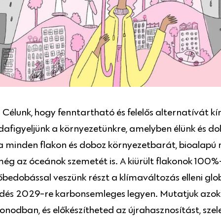
élunk, hogy fenntartható és felelős alternatívát kí
afigyeljünk a környezetünkre, amelyben élünk és do
 minden flakon és doboz környezetbarát, bioalapú
 még az óceánok szemetét is. A kiürült flakonok 100%
bedobással veszünk részt a klímaváltozás elleni glo
és 2029-re karbonsemleges legyen. Mutatjuk azokat 
nodban, és előkészítheted az újrahasznosítást, szel