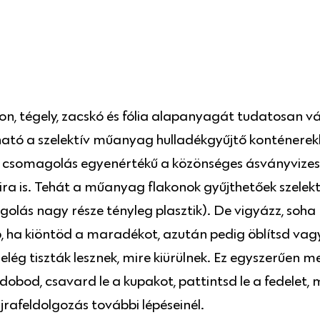
, tégely, zacskó és fólia alapanyagát tudatosan v
ató a szelektív műanyag hulladékgyűjtő konténere
csomagolás egyenértékű a közönséges ásványvizes p
ra is. Tehát a műanyag flakonok gyűjthetőek szelek
ás nagy része tényleg plasztik). De vigyázz, soha n
a kiöntöd a maradékot, azután pedig öblítsd vagy t
ég tiszták lesznek, mire kiürülnek. Ez egyszerűen megá
dobod, csavard le a kupakot, pattintsd le a fedelet,
újrafeldolgozás további lépéseinél.