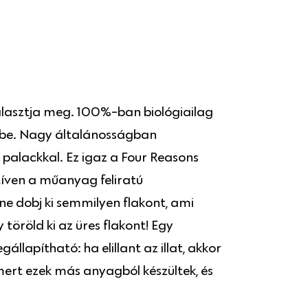
álasztja meg. 100%-ban biológiailag
kbe. Nagy általánosságban
alackkal. Ez igaz a Four Reasons
tíven a műanyag feliratú
e dobj ki semmilyen flakont, ami
öröld ki az üres flakont! Egy
llapítható: ha elillant az illat, akkor
 mert ezek más anyagból készültek, és