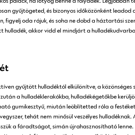
akkos palack, ha lötyög benne a folyadék. Legjobban t
an gyűjtögeted, és bizonyos időközönként leadod a
, figyelj oda rájuk, és soha ne dobd a háztartási sz
hulladék, akkor vidd el mindjárt a hulladékudvarba 
ét
tíven gyűjtött hulladéktól elkülönítve, a közönséges
y azután a hulladéklerakókba, hulladékégetőkbe kerül
ató gumikesztyű, miután leöblítetted róla a festék
egyszer, tehát nem minősül veszélyes hulladéknak. A
szük a fáradtságot, simán újrahasznosítható lenne. T