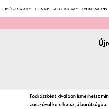
Skip
TERMÉKCSALÁDOK
FRH SHOP
GOOD HAIR DAY
ONLINE MAGAZIN
to
content
Új
Fodrászként kiválóan ismerhetsz min
zacskóval kerülhetsz jó barátságba. 