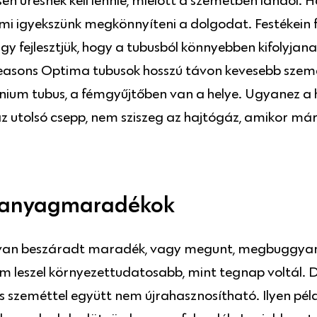
en üresnek kell lennie, mielőtt a szemétben landol. 
, mi igyekszünk megkönnyíteni a dolgodat. Festékein
gy fejlesztjük, hogy a tubusból könnyebben kifolyjan
easons Optima tubusok hosszú távon kevesebb szeme
ínium tubus, a fémgyűjtőben van a helye. Ugyanez a h
z utolsó csepp, nem sziszeg az hajtógáz, amikor már
ő anyagmaradékok
 van beszáradt maradék, vagy megunt, megbuggyant
em leszel környezettudatosabb, mint tegnap voltál. 
 szeméttel együtt nem újrahasznosítható. Ilyen péld