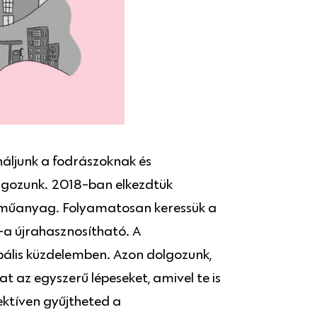
náljunk a fodrászoknak és
lgozunk. 2018-ban elkezdtük
 műanyag. Folyamatosan keressük a
-a újrahasznosítható. A
bális küzdelemben. Azon dolgozunk,
az egyszerű lépeseket, amivel te is
ektíven gyűjtheted a