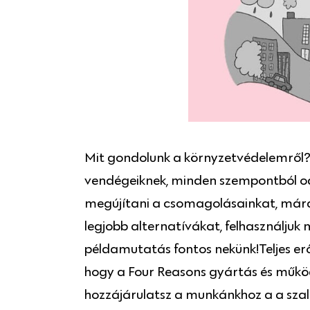
Mit gondolunk a környzetvédelemről? C
vendégeiknek, minden szempontból od
megújítani a csomagolásainkat, mára
legjobb alternatívákat, felhasználjuk
példamutatás fontos nekünk!Teljes erő
hogy a Four Reasons gyártás és működ
hozzájárulatsz a munkánkhoz a a szalo