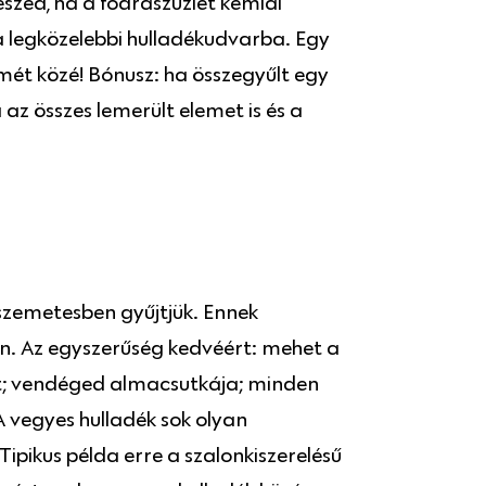
eszed, ha a fodrászüzlet kémiai
 legközelebbi hulladékudvarba. Egy
emét közé! Bónusz: ha összegyűlt egy
az összes lemerült elemet is és a
 szemetesben gyűjtjük. Ennek
jön. Az egyszerűség kedvéért: mehet a
et; vendéged almacsutkája; minden
 vegyes hulladék sok olyan
ipikus példa erre a szalonkiszerelésű