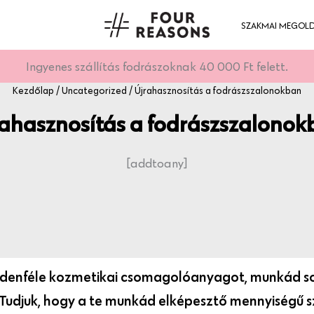
SZAKMAI MEGOL
Ingyenes szállítás fodrászoknak 40 000 Ft felett.
Kezdőlap
/
Uncategorized
/ Újrahasznosítás a fodrászszalonokban
rahasznosítás a fodrászszalonok
[addtoany]
denféle kozmetikai csomagolóanyagot, munkád sorá
Tudjuk, hogy a te munkád elképesztő mennyiségű sz