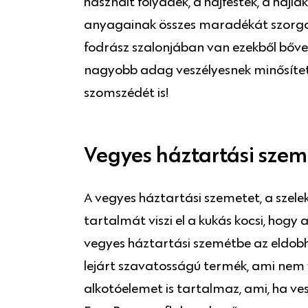
használt folyadék, a hajfesték, a hajl
anyagainak összes maradékát szorgos
fodrász szalonjában van ezekből bőven
nagyobb adag veszélyesnek minősített 
szomszédét is!
Vegyes háztartási szem
A vegyes háztartási szemetet, a szelek
tartalmát viszi el a kukás kocsi, hog
vegyes háztartási szemétbe az eldobh
lejárt szavatosságú termék, ami nem v
alkotóelemet is tartalmaz, ami, ha ves