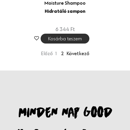
Moisture Shampoo
Hidratáló sampon
6 344
Ft
Kosárba teszem
Előző
1
2
Következő
MINDEN NAP GOOD