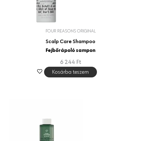
FOUR REASONS ORIGINAL
Scalp Care Shampoo
Fejbőrápoló sampon
6 244
Ft
Kosárba teszem