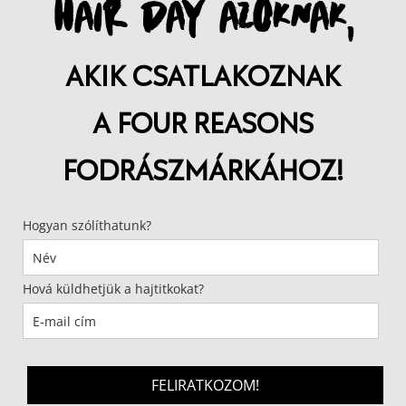
HAIR DAY AZOKNAK,
AKIK CSATLAKOZNAK
A FOUR REASONS
FODRÁSZMÁRKÁHOZ!
Hogyan szólíthatunk?
Hová küldhetjük a hajtitkokat?
FELIRATKOZOM!