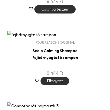
8 444
Ft
Kosárba teszem
FOUR REASONS ORIGINAL
Scalp Calming Shampoo
Fejbőrnyugtató sampon
8 444
Ft
Elfogyott