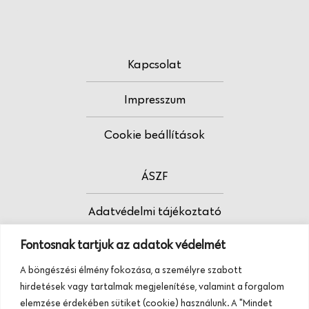
Kapcsolat
Impresszum
Cookie beállítások
ÁSZF
Adatvédelmi tájékoztató
Fontosnak tartjuk az adatok védelmét
Fodrász vagy?
A böngészési élmény fokozása, a személyre szabott
Tudj meg többet termékeinkről, szolgáltatásainkról.
hirdetések vagy tartalmak megjelenítése, valamint a forgalom
Hívj minket, vagy üzenj nekünk ezen a
elemzése érdekében sütiket (cookie) használunk. A "Mindet