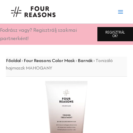
Tonizáló
Skip
hajmaszk
to
MAHOGANY
content
mennyiség
Fodrász vagy? Regisztrálj szakmai
REGISZTRÁL
OK!
partnerként!
Főoldal
›
Four Reasons Color Mask
›
Barnák
›
Tonizáló
hajmaszk MAHOGANY