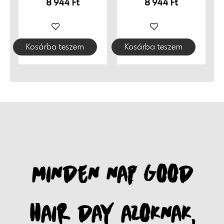
8 944
Ft
8 944
Ft
használatra, agresszív kemikáliák és ammónia nélkül.
Gazdaságos kiszerelés, modern formula. Használata
könnyű és maceramentes, igazi élményt ad klasszikus
Kosárba teszem
Kosárba teszem
szilikonos elnehezítés, felesleges bevonatképzés
nélkül. 100% vegán összetétel. Megújuló energiával
készül, környezetbarát, újrahasznosítható
csomagolásban. Finnországból, szeretettel.
MINDEN NAP GOOD
HAIR DAY AZOKNAK,