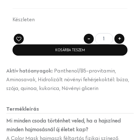
Készleten
-
+
KOSÁRBA TESZEM
Aktív hatóanyagok:
Panthenol/B5-provitamin,
Aminosavak, Hidrolizált növényi fehérjekoktél: búza,
szója, quinoa, kukorica, Növényi glicerin
Termékleírás
Mi minden csoda történhet veled, ha a hajszíned
minden hajmosásnál új életet kap?
A Color Mask hajmaszk féltartós fizikai színező,