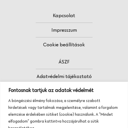
Kapcsolat
Impresszum
Cookie beállítások
ÁSZF
Adatvédelmi tájékoztató
Fontosnak tartjuk az adatok védelmét
Fodrász vagy?
A böngészési élmény fokozása, a személyre szabott
Tudj meg többet termékeinkről, szolgáltatásainkról.
hirdetések vagy tartalmak megjelenítése, valamint a forgalom
Hívj minket, vagy üzenj nekünk ezen a
elemzése érdekében sütiket (cookie) használunk. A "Mindet
telefonszámon:
elfogadom" gombra kattintva hozzájárulhat a sütik
+36 20 945 84 74
használatához.