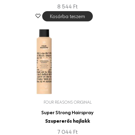
8 544
Ft
Kosárba teszem
FOUR REASONS ORIGINAL
Super Strong Hairspray
Szupererős hajlakk
7 044
Ft