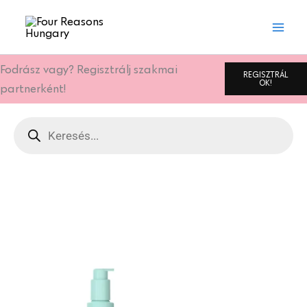
Skip
to
content
Fodrász vagy? Regisztrálj szakmai
REGISZTRÁL
OK!
partnerként!
Products
search
Oldal
Oldal