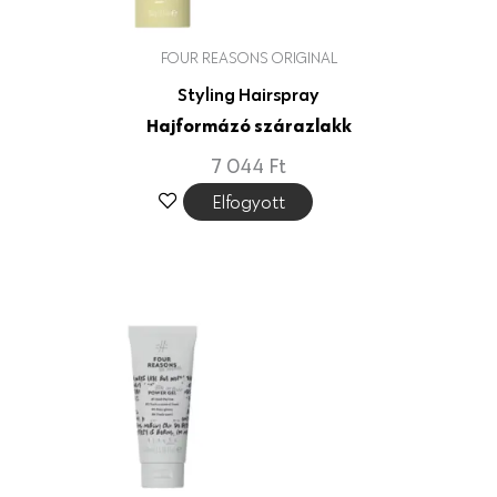
FOUR REASONS ORIGINAL
Styling Hairspray
Hajformázó szárazlakk
7 044
Ft
Elfogyott