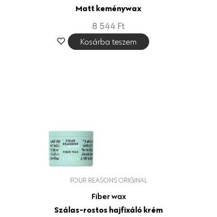
Matt keménywax
8 544
Ft
Kosárba teszem
FOUR REASONS ORIGINAL
Fiber wax
Szálas-rostos hajfixáló krém